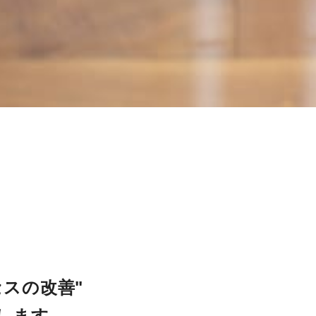
スの改善"

します